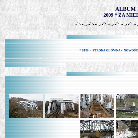
ALBUM 
2009 * ZA MIED
*
SPIS
<
STRONA GŁÓWNA
<
NOWOŚC