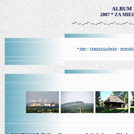
ALBUM 
2007 * ZA MIED
*
SPIS
<
STRONA GŁÓWNA
<
NOWOŚC