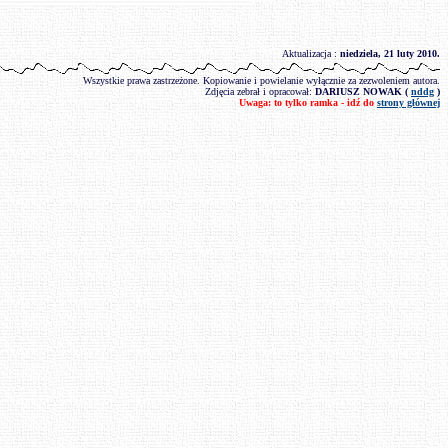
Aktualizacja :
niedziela, 21 luty 2010
.
Wszystkie prawa zastrzeżone. Kopiowanie i powielanie wyłącznie za zezwoleniem autora.
Zdjęcia zebrał i opracował:
DARIUSZ NOWAK (
nddg
)
Uwaga: to tylko ramka - idź do
strony głównej