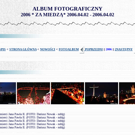
-
ALBUM FOTOGRAFICZNY
2006 * ZA MIEDZĄ* 2006.04.02 - 2006.04.02
SPIS
<
STRONA GŁÓWNA
<
NOWOŚCI
<
FOTOALBUM
POPRZEDNI
||
2006
||
2NASTĘPNY
Śmierci Jana Pawła II. (FOTO: Dariusz Nowak - nddg)
Śmierci Jana Pawła II. (FOTO: Dariusz Nowak - nddg)
Śmierci Jana Pawła II. (FOTO: Dariusz Nowak - nddg)
Śmierci Jana Pawła II. (FOTO: Dariusz Nowak - nddg)
Śmierci Jana Pawła II. (FOTO: Dariusz Nowak - nddg)