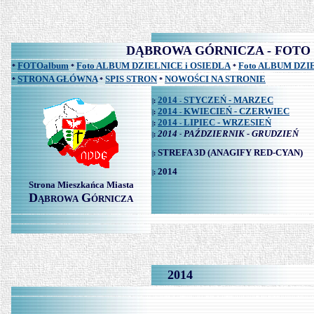
DĄBROWA GÓRNICZA - FOTO albu
FOTOalbum
Foto ALBUM DZIELNICE i OSIEDLA
Foto ALBUM DZ
*
*
*
STRONA GŁÓWNA
SPIS STRON
NOWOŚCI NA STRONIE
*
*
*
2014
STYCZEŃ - MARZEC
|:
-
2014
KWIECIEŃ - CZERWIEC
|:
-
2014
LIPIEC - WRZESIEŃ
|:
-
2014
PAŹDZIERNIK - GRUDZIEŃ
|:
-
STREFA 3D
(ANAGIFY RED-CYAN)
|:
2014
|:
Strona Mieszkańca Miasta
D
G
ĄBROWA
ÓRNICZA
2014