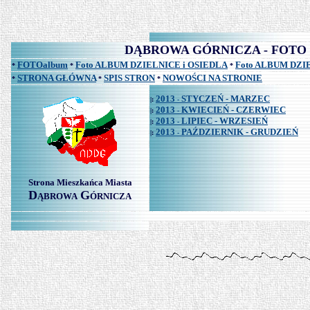
DĄBROWA GÓRNICZA - FOTO albu
FOTOalbum
Foto ALBUM DZIELNICE i OSIEDLA
Foto ALBUM DZ
*
*
*
STRONA GŁÓWNA
SPIS STRON
NOWOŚCI NA STRONIE
*
*
*
2013
STYCZEŃ - MARZEC
|:
-
2013
KWIECIEŃ - CZERWIEC
|:
-
2013
LIPIEC - WRZESIEŃ
|:
-
2013
PAŹDZIERNIK - GRUDZIEŃ
|:
-
Strona Mieszkańca Miasta
D
G
ĄBROWA
ÓRNICZA