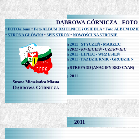
DĄBROWA GÓRNICZA - FOTO albu
FOTOalbum
Foto ALBUM DZIELNICE i OSIEDLA
Foto ALBUM DZ
*
*
*
STRONA GŁÓWNA
SPIS STRON
NOWOŚCI NA STRONIE
*
*
*
2011
STYCZEŃ - MARZEC
|:
-
2011
KWIECIEŃ - CZERWIEC
|:
-
2011
LIPIEC - WRZESIEŃ
|:
-
2011
PAŹDZIERNIK - GRUDZIEŃ
|:
-
STREFA 3D
(ANAGIFY RED-CYAN)
|:
2011
|:
Strona Mieszkańca Miasta
D
G
ĄBROWA
ÓRNICZA
2011