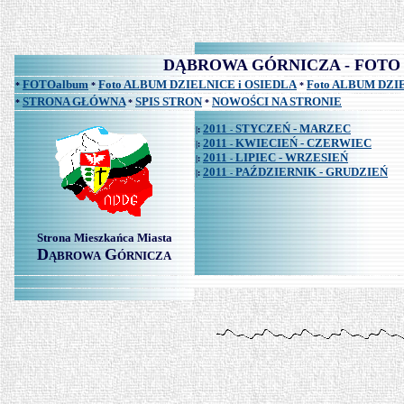
DĄBROWA GÓRNICZA - FOTO albu
FOTOalbum
Foto ALBUM DZIELNICE i OSIEDLA
Foto ALBUM DZ
*
*
*
STRONA GŁÓWNA
SPIS STRON
NOWOŚCI NA STRONIE
*
*
*
2011
STYCZEŃ - MARZEC
|:
-
2011
KWIECIEŃ - CZERWIEC
|:
-
2011
LIPIEC - WRZESIEŃ
|:
-
2011
PAŹDZIERNIK - GRUDZIEŃ
|:
-
Strona Mieszkańca Miasta
D
G
ĄBROWA
ÓRNICZA