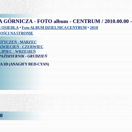
.
\
ÓRNICZA - FOTO album - CENTRUM / 2010.00.00 - 
i OSIEDLA
Foto ALBUM DZIELNICA CENTRUM
2010
*
*
OŚCI NA STRONIE
STYCZEŃ - MARZEC
KWIECIEŃ - CZERWIEC
LIPIEC - WRZESIEŃ
PAŹDZIERNIK - GRUDZIEŃ
A 3D
(ANAGIFY RED-CYAN)
0