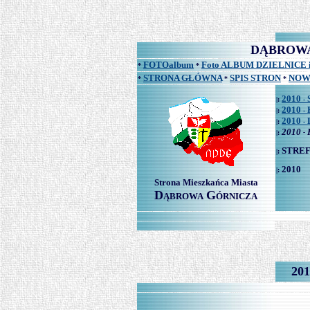
DĄBROWA G
FOTOalbum
Foto ALBUM DZIELNICE 
*
*
STRONA GŁÓWNA
SPIS STRON
NOW
*
*
*
2010
|:
-
2010
|:
-
2010
|:
-
2010
|:
-
STREF
|:
2010
|:
Strona Mieszkańca Miasta
D
G
ĄBROWA
ÓRNICZA
201