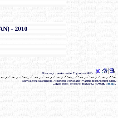
) - 2010
Aktualizacja :
poniedziałek, 23 grudzień 2013
.
Wszystkie prawa zastrzeżone. Kopiowanie i powielanie wyłącznie za zezwoleniem autora.
Zdjęcia zebrał i opracował:
DARIUSZ NOWAK (
nddg
).