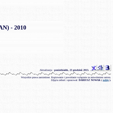
) - 2010
Aktualizacja :
poniedziałek, 23 grudzień 2013
.
Wszystkie prawa zastrzeżone. Kopiowanie i powielanie wyłącznie za zezwoleniem autora.
Zdjęcia zebrał i opracował:
DARIUSZ NOWAK (
nddg
).