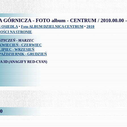
.
\
ÓRNICZA - FOTO album - CENTRUM / 2010.00.00 - 
i OSIEDLA
Foto ALBUM DZIELNICA CENTRUM
2010
*
*
OŚCI NA STRONIE
STYCZEŃ - MARZEC
KWIECIEŃ - CZERWIEC
LIPIEC - WRZESIEŃ
PAŹDZIERNIK - GRUDZIEŃ
A 3D
(ANAGIFY RED-CYAN)
0