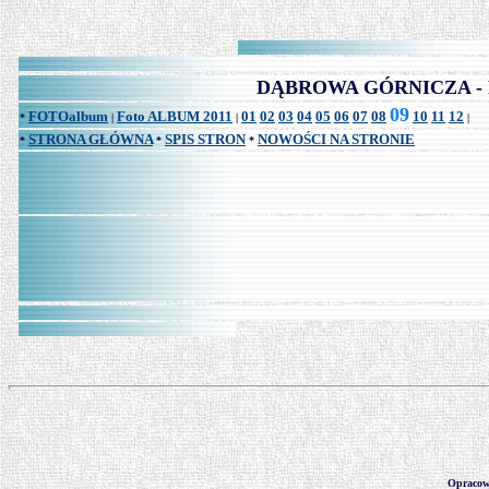
DĄBROWA GÓRNICZA - FOT
09
FOTOalbum
Foto ALBUM 2011
01
02
03
04
05
06
07
08
10
11
12
*
|
|
|
STRONA GŁÓWNA
SPIS STRON
NOWOŚCI NA STRONIE
*
*
*
Opraco