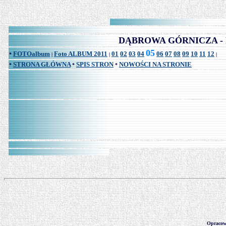
DĄBROWA GÓRNICZA - FOT
05
FOTOalbum
Foto ALBUM 2011
01
02
03
04
06
07
08
09
10
11
12
*
|
|
|
STRONA GŁÓWNA
SPIS STRON
NOWOŚCI NA STRONIE
*
*
*
Opraco