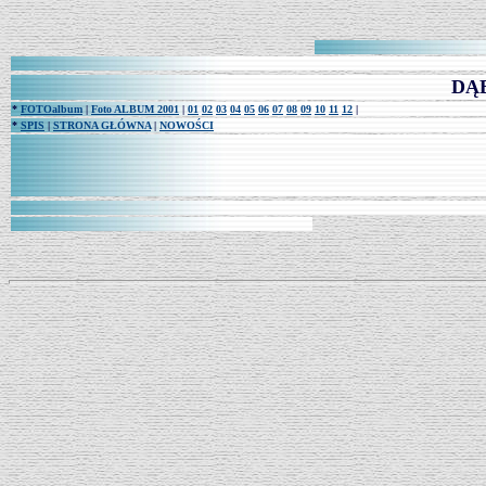
DĄB
*
FOTOalbum
|
Foto ALBUM 2001
|
01
02
03
04
05
06
07
08
09
10
11
12
|
*
SPIS
|
STRONA GŁÓWNA
|
NOWOŚCI