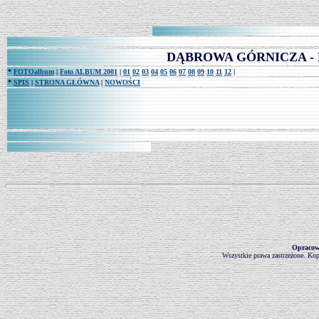
DĄBROWA GÓRNICZA - FOT
*
FOTOalbum
|
Foto ALBUM 2001
|
01
02
03
04
05
06
07
08
09
10
11
12
|
*
SPIS
|
STRONA GŁÓWNA
|
NOWOŚCI
Opraco
Wszystkie prawa zastrzeżone. Kop