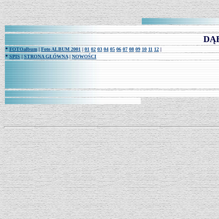
DĄB
*
FOTOalbum
|
Foto ALBUM 2001
|
01
02
03
04
05
06
07
08
09
10
11
12
|
*
SPIS
|
STRONA GŁÓWNA
|
NOWOŚCI