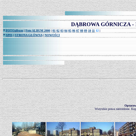
DĄBROWA GÓRNICZA - FOT
*
FOTOalbum
|
Foto ALBUM 2000
|
01
02
03
04
05
06
07
08
09
10
11
12
|
*
SPIS
|
STRONA GŁÓWNA
|
NOWOŚCI
Opraco
Wszystkie prawa zastrzeżone. Kop