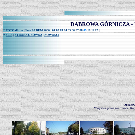
DĄBROWA GÓRNICZA - FOT
*
FOTOalbum
|
Foto ALBUM 2000
|
01
02
03
04
05
06
07
08
09
10
11
12
|
*
SPIS
|
STRONA GŁÓWNA
|
NOWOŚCI
Opraco
Wszystkie prawa zastrzeżone. Kop