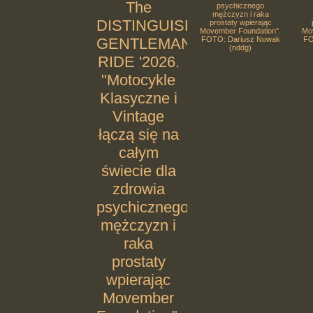
The
psychicznego
mężczyzn i raka
DISTINGUISHED
prostaty wpierając
Movember Foundation".
Mo
GENTLEMANS
FOTO: Dariusz Nowak
FO
(nddg)
RIDE '2026.
"Motocykle
Klasyczne i
Vintage
łączą się na
całym
świecie dla
zdrowia
psychicznego
mężczyzn i
raka
prostaty
wpierając
Movember