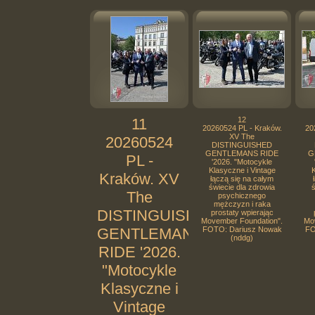
11
12
20260524 PL - Kraków.
20
XV The
20260524
DISTINGUISHED
GENTLEMANS RIDE
G
PL -
'2026. "Motocykle
Klasyczne i Vintage
K
Kraków. XV
łączą się na całym
świecie dla zdrowia
ś
The
psychicznego
mężczyzn i raka
DISTINGUISHED
prostaty wpierając
Movember Foundation".
Mo
GENTLEMANS
FOTO: Dariusz Nowak
FO
(nddg)
RIDE '2026.
"Motocykle
Klasyczne i
Vintage