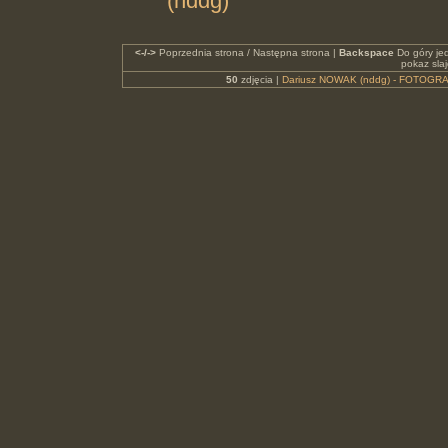
(nddg)
<-/->
Poprzednia strona / Następna strona |
Backspace
Do góry je
pokaz sla
50
zdjęcia |
Dariusz NOWAK (nddg) - FOTOGRA