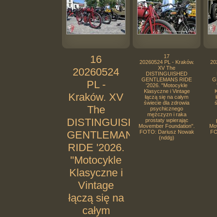
16
17
20260524 PL - Kraków.
20
XV The
20260524
DISTINGUISHED
GENTLEMANS RIDE
G
PL -
'2026. "Motocykle
Klasyczne i Vintage
K
Kraków. XV
łączą się na całym
świecie dla zdrowia
ś
The
psychicznego
mężczyzn i raka
DISTINGUISHED
prostaty wpierając
Movember Foundation".
Mo
GENTLEMANS
FOTO: Dariusz Nowak
FO
(nddg)
RIDE '2026.
"Motocykle
Klasyczne i
Vintage
łączą się na
całym