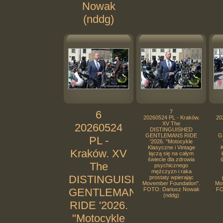
Nowak
(nddg)
6
7
20260524 PL - Kraków.
20
XV The
20260524
DISTINGUISHED
GENTLEMANS RIDE
G
PL -
'2026. "Motocykle
Klasyczne i Vintage
K
Kraków. XV
łączą się na całym
świecie dla zdrowia
ś
The
psychicznego
mężczyzn i raka
DISTINGUISHED
prostaty wpierając
Movember Foundation".
Mo
GENTLEMANS
FOTO: Dariusz Nowak
FO
(nddg)
RIDE '2026.
"Motocykle