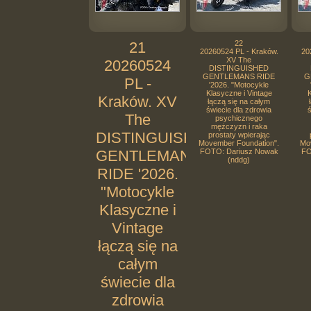
21
22
20260524 PL - Kraków.
20
XV The
20260524
DISTINGUISHED
GENTLEMANS RIDE
G
PL -
'2026. "Motocykle
Klasyczne i Vintage
K
Kraków. XV
łączą się na całym
świecie dla zdrowia
ś
The
psychicznego
mężczyzn i raka
DISTINGUISHED
prostaty wpierając
Movember Foundation".
Mo
GENTLEMANS
FOTO: Dariusz Nowak
FO
(nddg)
RIDE '2026.
"Motocykle
Klasyczne i
Vintage
łączą się na
całym
świecie dla
zdrowia