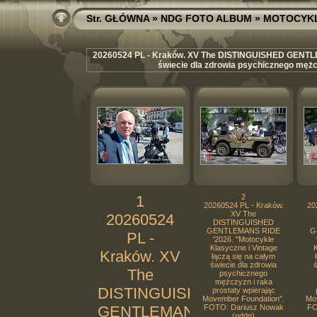
Str. GŁÓWNA
»
NDG FOTO ALBUM
»
MOTOCYK
20260524 PL - Kraków. XV The DISTINGUISHED GENTLEM
świecie dla zdrowia psychicznego mężc
1
2
20260524 PL - Kraków.
20
XV The
20260524
DISTINGUISHED
GENTLEMANS RIDE
G
PL -
'2026. "Motocykle
Klasyczne i Vintage
K
Kraków. XV
łączą się na całym
świecie dla zdrowia
ś
The
psychicznego
mężczyzn i raka
DISTINGUISHED
prostaty wpierając
Movember Foundation".
Mo
GENTLEMANS
FOTO: Dariusz Nowak
FO
(nddg)