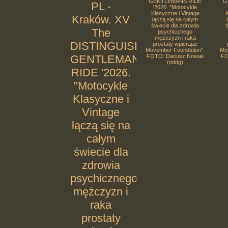
GENTLEMANS RIDE
G
PL -
'2026. "Motocykle
Klasyczne i Vintage
K
Kraków. XV
łączą się na całym
świecie dla zdrowia
ś
The
psychicznego
mężczyzn i raka
DISTINGUISHED
prostaty wpierając
Movember Foundation".
Mo
GENTLEMANS
FOTO: Dariusz Nowak
FO
(nddg)
RIDE '2026.
"Motocykle
Klasyczne i
Vintage
łączą się na
całym
świecie dla
zdrowia
psychicznego
mężczyzn i
raka
prostaty