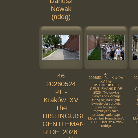
Dariusz
Nowak
(nddg)
46
47
20260524 PL - Kraków.
20
XV The
20260524
DISTINGUISHED
GENTLEMANS RIDE
G
PL -
'2026. "Motocykle
Klasyczne i Vintage
K
Kraków. XV
łączą się na całym
świecie dla zdrowia
ś
The
psychicznego
mężczyzn i raka
DISTINGUISHED
prostaty wpierając
Movember Foundation".
Mo
GENTLEMANS
FOTO: Dariusz Nowak
FO
(nddg)
RIDE '2026.