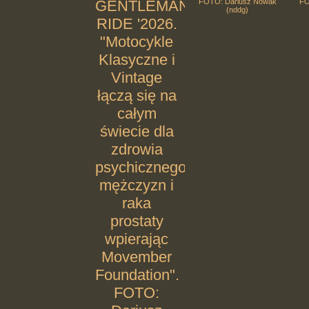
GENTLEMANS
FOTO: Dariusz Nowak
FO
(nddg)
RIDE '2026.
"Motocykle
Klasyczne i
Vintage
łączą się na
całym
świecie dla
zdrowia
psychicznego
mężczyzn i
raka
prostaty
wpierając
Movember
Foundation".
FOTO: