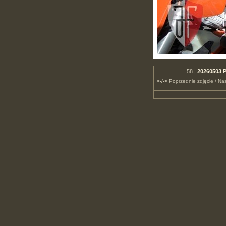
58 |
20260503 P
<-/->
Poprzednie zdjęcie / Nas