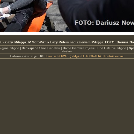
L - Łazy. Mitręga. IV MotoPiknik Lazy Riders nad Zalewem Mitręga. FOTO: Dariusz N
tępne zdjęcie |
Backspace
Strona indeksu |
Home
Pierwsze zdjęcie |
End
Ostatnie zdjęcie |
Spa
slajdów
Całkowita ilość zdjęć:
60
|
Dariusz NOWAK (nddg) - FOTOGRAFIA
|
Kontakt e-mail: