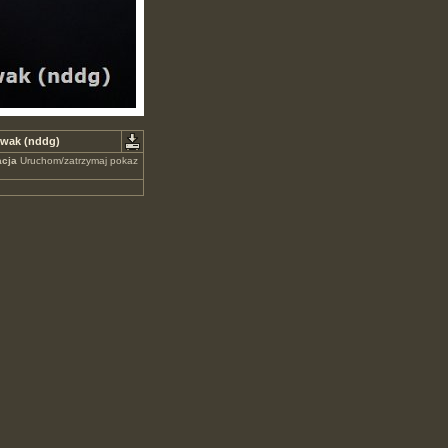
owak (nddg)
cja
Uruchom/zatrzymaj pokaz