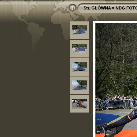
Str. GŁÓWNA
»
NDG FOT