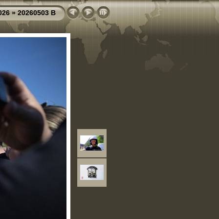
026
»
20260503 B