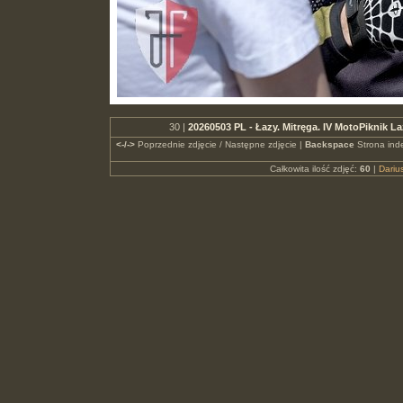
30 |
20260503 PL - Łazy. Mitręga. IV MotoPiknik 
<-/->
Poprzednie zdjęcie / Następne zdjęcie |
Backspace
Strona ind
Całkowita ilość zdjęć:
60
|
Dari