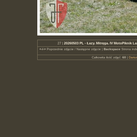
27 |
20260503 PL - Łazy. Mitręga. IV MotoPiknik 
<-/->
Poprzednie zdjęcie / Następne zdjęcie |
Backspace
Strona ind
Całkowita ilość zdjęć:
60
|
Dari