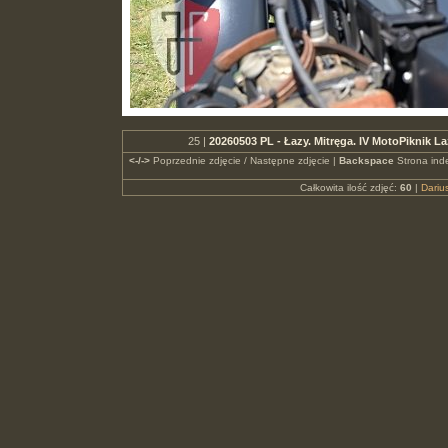
25 |
20260503 PL - Łazy. Mitręga. IV MotoPiknik 
<-/->
Poprzednie zdjęcie / Następne zdjęcie |
Backspace
Strona ind
Całkowita ilość zdjęć:
60
|
Dari