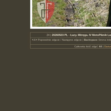
24 |
20260503 PL - Łazy. Mitręga. IV MotoPiknik 
<-/->
Poprzednie zdjęcie / Następne zdjęcie |
Backspace
Strona ind
Całkowita ilość zdjęć:
60
|
Dari