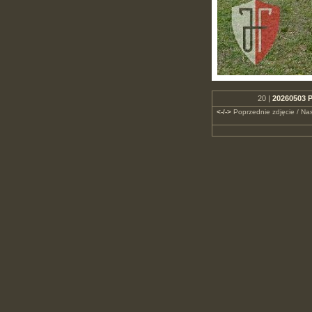
20 |
20260503 P
<-/->
Poprzednie zdjęcie / Nas