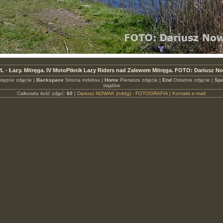
L - Łazy. Mitręga. IV MotoPiknik Lazy Riders nad Zalewem Mitręga. FOTO: Dariusz N
tępne zdjęcie |
Backspace
Strona indeksu |
Home
Pierwsze zdjęcie |
End
Ostatnie zdjęcie |
Spa
slajdów
Całkowita ilość zdjęć:
60
|
Dariusz NOWAK (nddg) - FOTOGRAFIA
|
Kontakt e-mail: