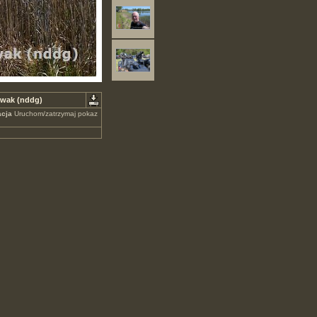
owak (nddg)
cja
Uruchom/zatrzymaj pokaz