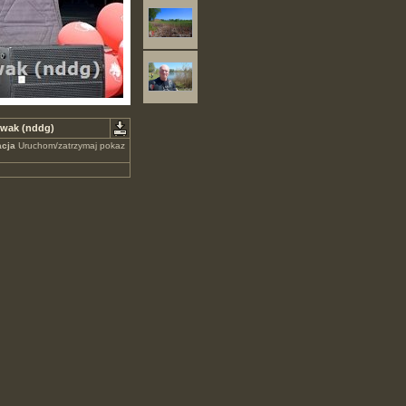
owak (nddg)
cja
Uruchom/zatrzymaj pokaz