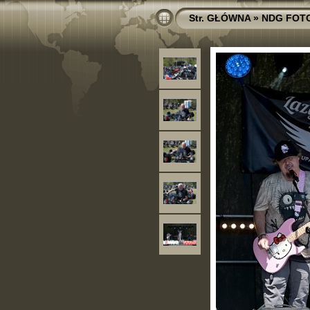
Str. GŁÓWNA
»
NDG FOT