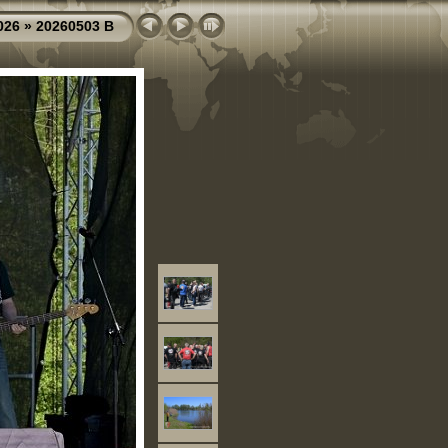
026
»
20260503 B