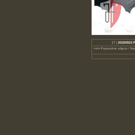
17 |
20260503 P
<-/->
Poprzednie zdjęcie / Nas