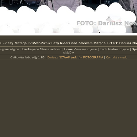
L - Łazy. Mitręga. IV MotoPiknik Lazy Riders nad Zalewem Mitręga. FOTO: Dariusz N
tępne zdjęcie |
Backspace
Strona indeksu |
Home
Pierwsze zdjęcie |
End
Ostatnie zdjęcie |
Spa
slajdów
Całkowita ilość zdjęć:
60
|
Dariusz NOWAK (nddg) - FOTOGRAFIA
|
Kontakt e-mail: