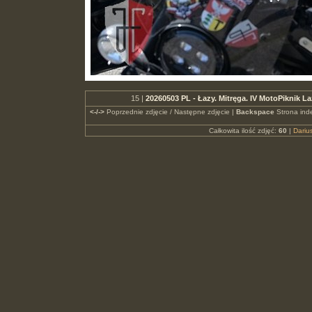
15 |
20260503 PL - Łazy. Mitręga. IV MotoPiknik 
<-/->
Poprzednie zdjęcie / Następne zdjęcie |
Backspace
Strona ind
Całkowita ilość zdjęć:
60
|
Dari