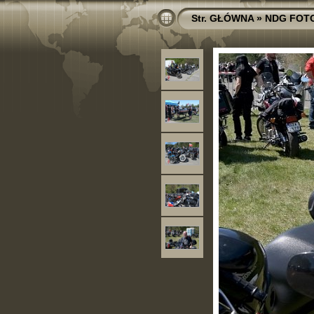
Str. GŁÓWNA
»
NDG FOT