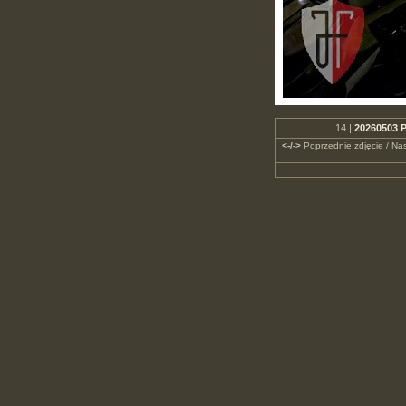
14 |
20260503 P
<-/->
Poprzednie zdjęcie / Nas