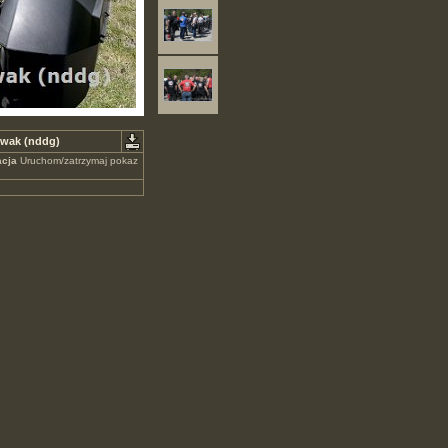
owak (nddg)
cja
Uruchom/zatrzymaj pokaz