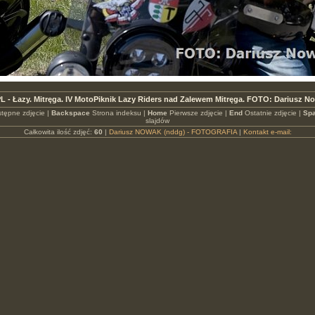
L - Łazy. Mitręga. IV MotoPiknik Lazy Riders nad Zalewem Mitręga. FOTO: Dariusz N
tępne zdjęcie |
Backspace
Strona indeksu |
Home
Pierwsze zdjęcie |
End
Ostatnie zdjęcie |
Spa
slajdów
Całkowita ilość zdjęć:
60
|
Dariusz NOWAK (nddg) - FOTOGRAFIA
|
Kontakt e-mail: