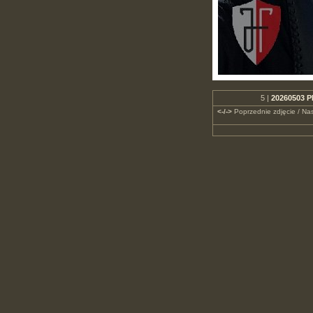
5 |
20260503 P
<-/->
Poprzednie zdjęcie / Nas