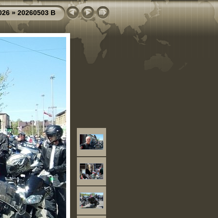
026
»
20260503 B