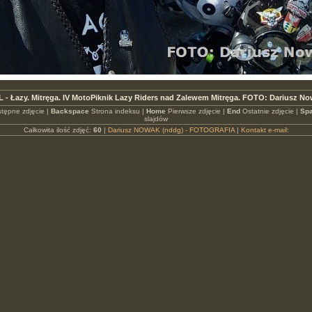
L - Łazy. Mitręga. IV MotoPiknik Lazy Riders nad Zalewem Mitręga. FOTO: Dariusz N
tępne zdjęcie |
Backspace
Strona indeksu |
Home
Pierwsze zdjęcie |
End
Ostatnie zdjęcie |
Spa
slajdów
Całkowita ilość zdjęć:
60
|
Dariusz NOWAK (nddg) - FOTOGRAFIA
|
Kontakt e-mail: