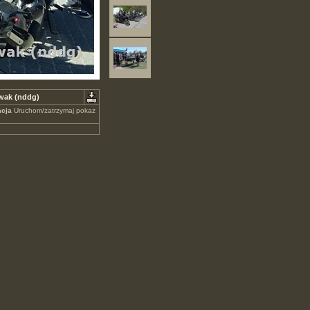
owak (nddg)
cja
Uruchom/zatrzymaj pokaz