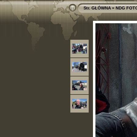
Str. GŁÓWNA
»
NDG FOT