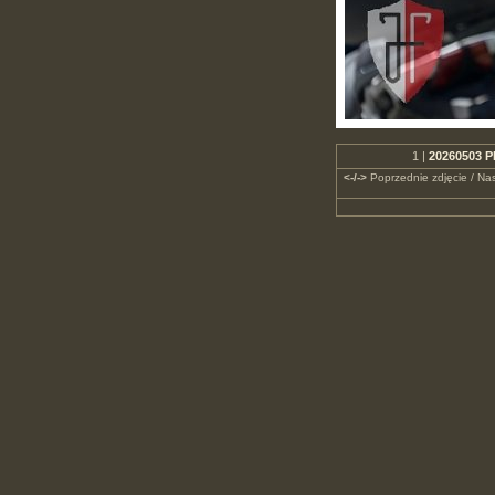
1 |
20260503 P
<-/->
Poprzednie zdjęcie / Nas