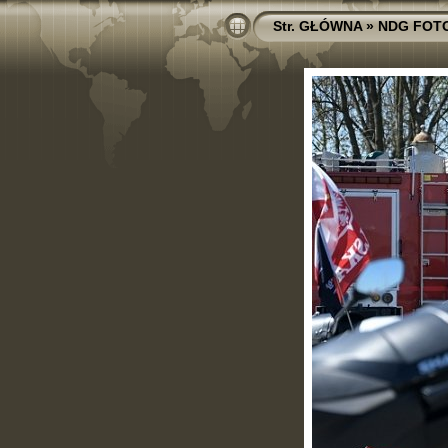
Str. GŁÓWNA
»
NDG FOT