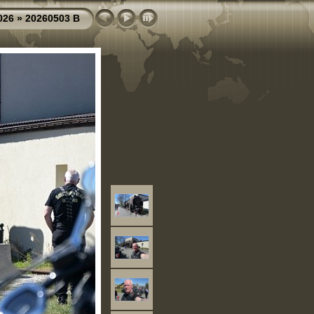
026
»
20260503 B