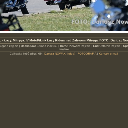
L - Łazy. Mitręga. IV MotoPiknik Lazy Riders nad Zalewem Mitręga. FOTO: Dariusz N
tępne zdjęcie |
Backspace
Strona indeksu |
Home
Pierwsze zdjęcie |
End
Ostatnie zdjęcie |
Spa
slajdów
Całkowita ilość zdjęć:
60
|
Dariusz NOWAK (nddg) - FOTOGRAFIA
|
Kontakt e-mail: