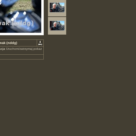
owak (nddg)
cja
Uruchom/zatrzymaj pokaz