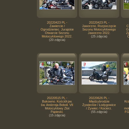
20220423 PL -
20220423 PL -
Zawiercie /
Jaworzno. Rozpoczęcie
C
Ogrodzieniec. Jurajskie
Sezonu Motocyklowego
G
Otwarcie Sezonu
Jaworzno 2022.
Zj
Motocyklowego 2022.
(25 zdjęcia)
C
(20 zdjęcia)
20220515 PL -
20220626 PL -
Bukowno. Kościół pw.
Międzybrodzie
Kr
św. Andzreja Boboli. VII
Żywieckie / Łodygowice
Motocyklowy Zlot
/ Żywiec / Kocierz.
mo
Papieski.
(55 zdjęcia)
FG
(15 zdjęcia)