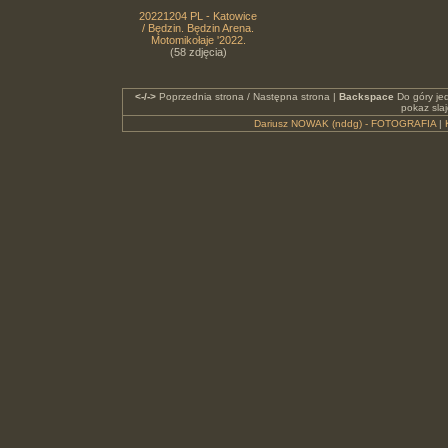
20221204 PL - Katowice
/ Będzin. Będzin Arena.
Motomikołaje '2022.
(58 zdjęcia)
<-/->
Poprzednia strona / Następna strona |
Backspace
Do góry je
pokaz sla
Dariusz NOWAK (nddg) - FOTOGRAFIA
|