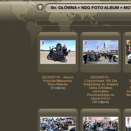
Str. GŁÓWNA
»
NDG FOTO ALBUM
»
MO
20220327 PL - Klucze.
20220403 PL -
Pustynia Błędowska.
Częstochowa. XIX Zlot
S
Róża Wiatrów.
Gwiaździsty im. Księdza
(9 zdjęcia)
Ułana Zdzisława
Jastrzębiec
Kr
Peszkowskiego na
Spo
Jasnej Górze.
(30 zdjęcia)