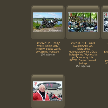
20220728 PL - Książ
20220807 PL - Góra
Wielki, Książ Mały,
Świętej Anny. XX
Pińczów, Busko-Zdrój.
Pielgrzymka
Wyjazd na Ponidzie.
Motocyklistów na Górze
DĄ
(30 zdjęcia)
Świętej Anny. Wycieczka
po Opolszczyźnie.
FOTO: Dariusz Nowak
pa
(nddg)
VC
(50 zdjęcia)