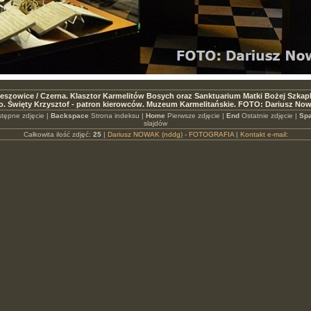
eszowice / Czerna. Klasztor Karmelitów Bosych oraz Sanktuarium Matki Bożej Szkaple
o. Święty Krzysztof - patron kierowców. Muzeum Karmelitańskie. FOTO: Dariusz No
tępne zdjęcie |
Backspace
Strona indeksu |
Home
Pierwsze zdjęcie |
End
Ostatnie zdjęcie |
Spa
slajdów
Całkowita ilość zdjęć:
25
|
Dariusz NOWAK (nddg) - FOTOGRAFIA
|
Kontakt e-mail: