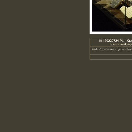
19 |
20220724 PL - Krz
Kalinowskieg
<-/->
Poprzednie zdjęcie / Nas