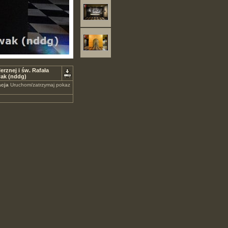
rznej i św. Rafała
wak (nddg)
cja
Uruchom/zatrzymaj pokaz