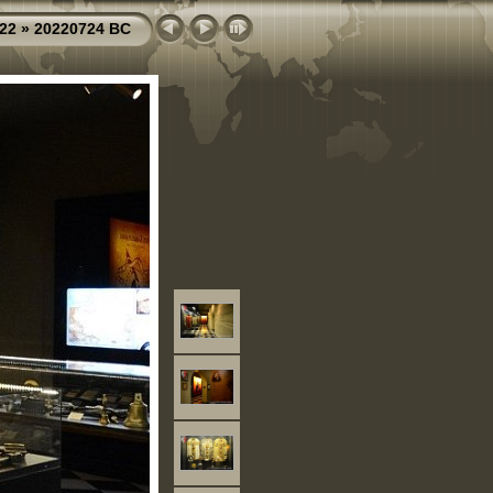
22
»
20220724 BC