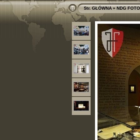
Str. GŁÓWNA
»
NDG FOTO