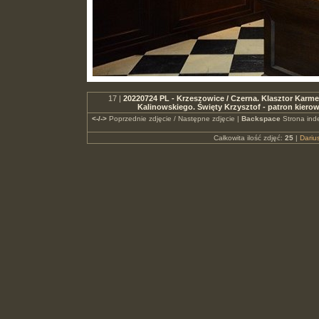
17 |
20220724 PL - Krzeszowice / Czerna. Klasztor Karme
Kalinowskiego. Święty Krzysztof - patron kier
<-/->
Poprzednie zdjęcie / Następne zdjęcie |
Backspace
Strona ind
Całkowita ilość zdjęć:
25
|
Dari