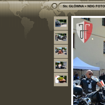
Str. GŁÓWNA
»
NDG FOTO