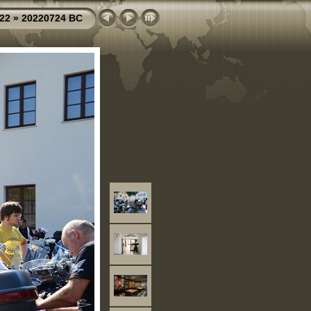
22
»
20220724 BC