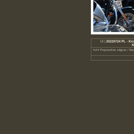
14 |
20220724 PL - Krz
K
<-/->
Poprzednie zdjęcie / Nas