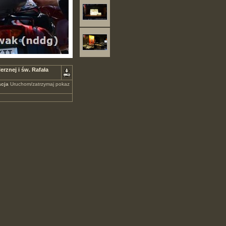
rznej i św. Rafała
cja
Uruchom/zatrzymaj pokaz