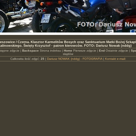
eszowice / Czerna. Klasztor Karmelitów Bosych oraz Sanktuarium Matki Bożej Szkaple
alinowskiego. Święty Krzysztof - patron kierowców. FOTO: Dariusz Nowak (nddg)
tępne zdjęcie |
Backspace
Strona indeksu |
Home
Pierwsze zdjęcie |
End
Ostatnie zdjęcie |
Spa
slajdów
Całkowita ilość zdjęć:
25
|
Dariusz NOWAK (nddg) - FOTOGRAFIA
|
Kontakt e-mail: