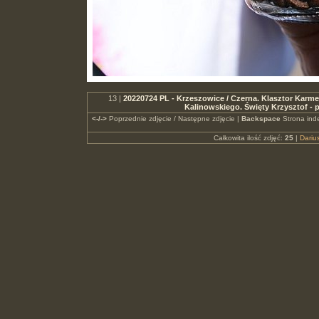
13 |
20220724 PL - Krzeszowice / Czerna. Klasztor Karme
Kalinowskiego. Święty Krzysztof -
<-/->
Poprzednie zdjęcie / Następne zdjęcie |
Backspace
Strona ind
Całkowita ilość zdjęć:
25
|
Dari