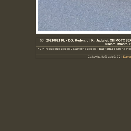
53 |
20210821 PL - DG. Reden. ul. Kr. Jadwigi. XIII MOT
ulicami miasta.
<-/->
Poprzednie zdjęcie / Następne zdjęcie |
Backspace
Strona ind
Całkowita ilość zdjęć:
70
|
Dari