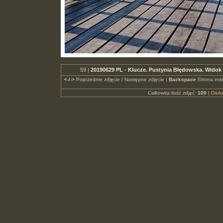
59 |
20190629 PL - Klucze. Pustynia Błędowska. Wido
<-/->
Poprzednie zdjęcie / Następne zdjęcie |
Backspace
Strona ind
Całkowita ilość zdjęć:
100
|
Dari