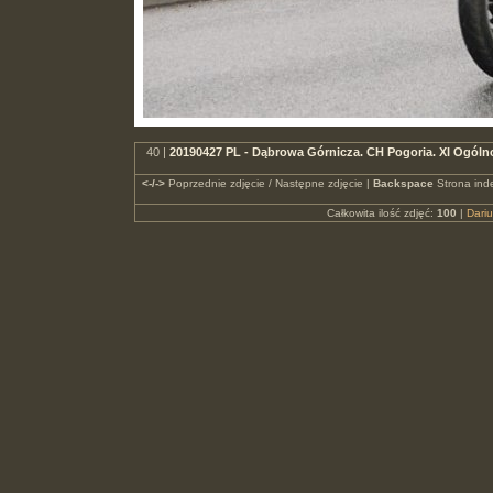
40 |
20190427 PL - Dąbrowa Górnicza. CH Pogoria. XI Ogó
<-/->
Poprzednie zdjęcie / Następne zdjęcie |
Backspace
Strona ind
Całkowita ilość zdjęć:
100
|
Dari