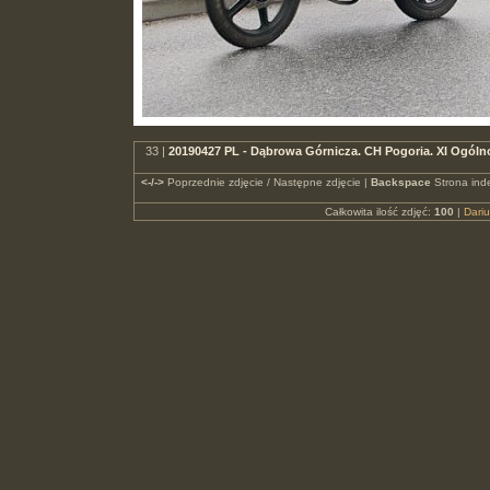
33 |
20190427 PL - Dąbrowa Górnicza. CH Pogoria. XI Ogó
<-/->
Poprzednie zdjęcie / Następne zdjęcie |
Backspace
Strona ind
Całkowita ilość zdjęć:
100
|
Dari