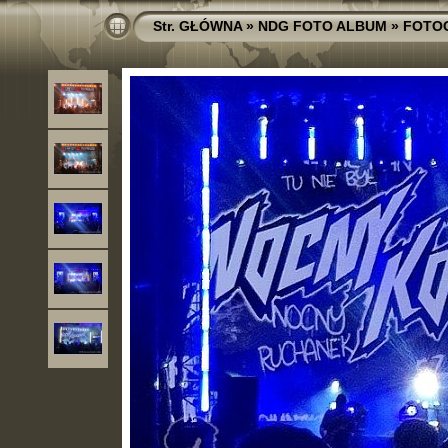
Str. GŁÓWNA
»
NDG FOTO ALBUM
»
FOTO