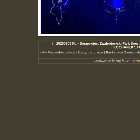
9 |
20260703 PL - Sosnowiec. Zagłębiowski Park Sport
KOCHANEK". FO
<-/->
Poprzednie zdjęcie / Następne zdjęcie |
Backspace
Strona ind
Całkowita ilość zdjęć:
10
|
Dari