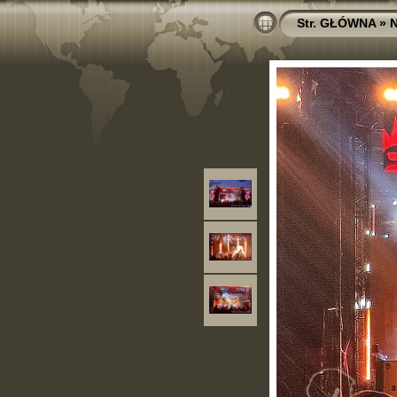
Str. GŁÓWNA
»