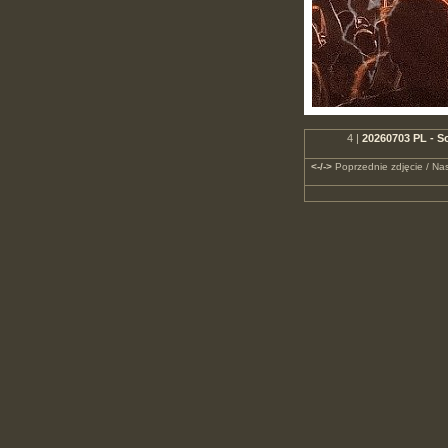
4 |
20260703 PL - S
<-/->
Poprzednie zdjęcie / Nas