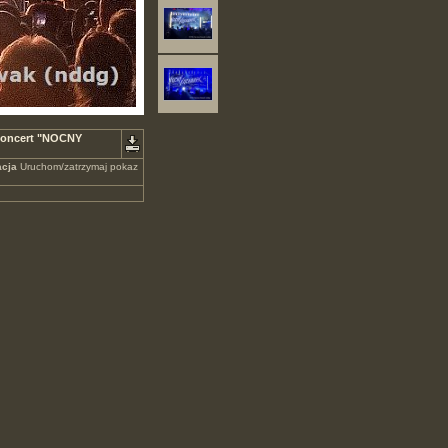
 Koncert "NOCNY
cja
Uruchom/zatrzymaj pokaz