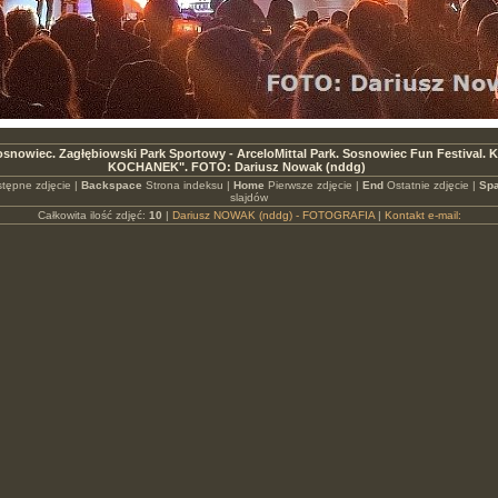
osnowiec. Zagłębiowski Park Sportowy - ArceloMittal Park. Sosnowiec Fun Festival.
KOCHANEK". FOTO: Dariusz Nowak (nddg)
tępne zdjęcie |
Backspace
Strona indeksu |
Home
Pierwsze zdjęcie |
End
Ostatnie zdjęcie |
Spa
slajdów
Całkowita ilość zdjęć:
10
|
Dariusz NOWAK (nddg) - FOTOGRAFIA
|
Kontakt e-mail: