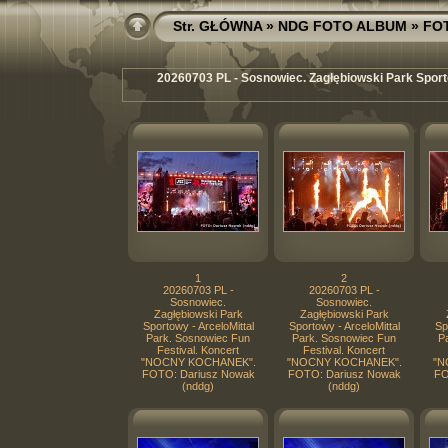
Str. GŁÓWNA
»
NDG FOTO ALBUM
»
FO
20260703 PL - Sosnowiec. Zagłębiowski Park Sport
1
2
20260703 PL -
20260703 PL -
Sosnowiec.
Sosnowiec.
Zagłębiowski Park
Zagłębiowski Park
Sportowy - ArceloMittal
Sportowy - ArceloMittal
Sp
Park. Sosnowiec Fun
Park. Sosnowiec Fun
P
Festival. Koncert
Festival. Koncert
"NOCNY KOCHANEK".
"NOCNY KOCHANEK".
"N
FOTO: Dariusz Nowak
FOTO: Dariusz Nowak
FO
(nddg)
(nddg)