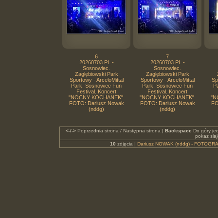
6
7
20260703 PL -
20260703 PL -
Sosnowiec.
Sosnowiec.
Zagłębiowski Park
Zagłębiowski Park
Sportowy - ArceloMittal
Sportowy - ArceloMittal
Sp
Park. Sosnowiec Fun
Park. Sosnowiec Fun
P
Festival. Koncert
Festival. Koncert
"NOCNY KOCHANEK".
"NOCNY KOCHANEK".
"N
FOTO: Dariusz Nowak
FOTO: Dariusz Nowak
FO
(nddg)
(nddg)
<-/->
Poprzednia strona / Następna strona |
Backspace
Do góry je
pokaz sla
10
zdjęcia |
Dariusz NOWAK (nddg) - FOTOGRA