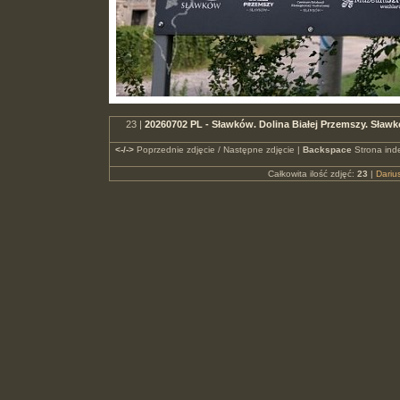
23 |
20260702 PL - Sławków. Dolina Białej Przemszy. Sła
<-/->
Poprzednie zdjęcie / Następne zdjęcie |
Backspace
Strona ind
Całkowita ilość zdjęć:
23
|
Dari