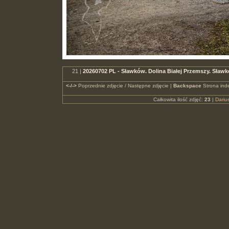
21 |
20260702 PL - Sławków. Dolina Białej Przemszy. Sła
<-/->
Poprzednie zdjęcie / Następne zdjęcie |
Backspace
Strona ind
Całkowita ilość zdjęć:
23
|
Dari