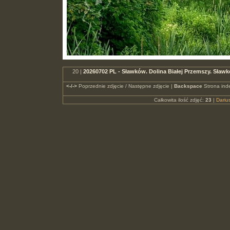
20 |
20260702 PL - Sławków. Dolina Białej Przemszy. Sła
<-/->
Poprzednie zdjęcie / Następne zdjęcie |
Backspace
Strona ind
Całkowita ilość zdjęć:
23
|
Dari