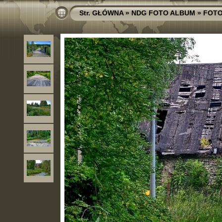
Str. GŁÓWNA
»
NDG FOTO ALBUM
»
FOTO