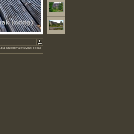
cja
Uruchom/zatrzymaj pokaz