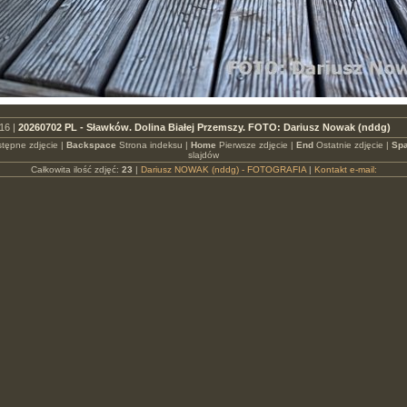
16 |
20260702 PL - Sławków. Dolina Białej Przemszy. FOTO: Dariusz Nowak (nddg)
tępne zdjęcie |
Backspace
Strona indeksu |
Home
Pierwsze zdjęcie |
End
Ostatnie zdjęcie |
Spa
slajdów
Całkowita ilość zdjęć:
23
|
Dariusz NOWAK (nddg) - FOTOGRAFIA
|
Kontakt e-mail: