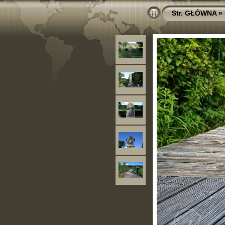
Str. GŁÓWNA
»