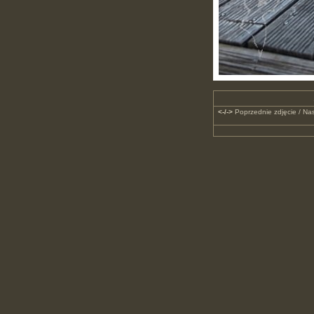
<-/->
Poprzednie zdjęcie / Nas