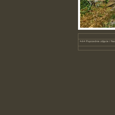
<-/->
Poprzednie zdjęcie / Nas