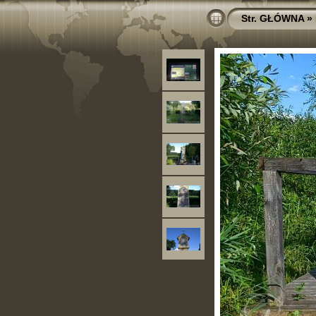
Str. GŁÓWNA
»