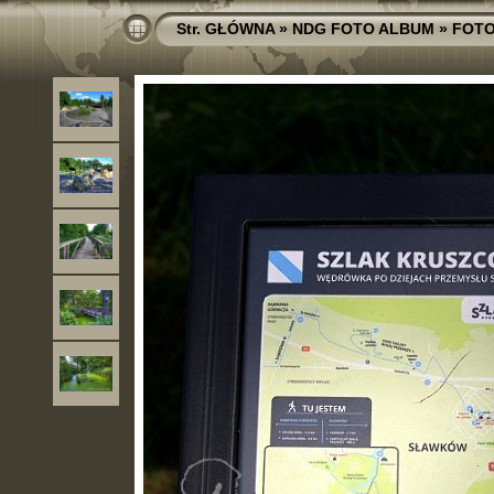
Str. GŁÓWNA
»
NDG FOTO ALBUM
»
FOTO