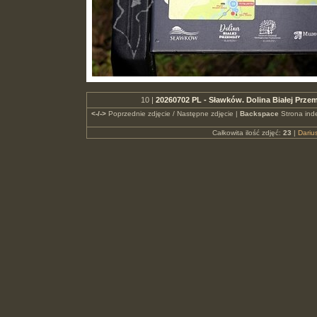
10 |
20260702 PL - Sławków. Dolina Białej Prze
<-/->
Poprzednie zdjęcie / Następne zdjęcie |
Backspace
Strona ind
Całkowita ilość zdjęć:
23
|
Dari