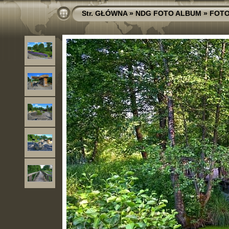
Str. GŁÓWNA
»
NDG FOTO ALBUM
»
FOTO