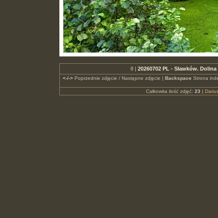
8 |
20260702 PL - Sławków. Dolina
<-/->
Poprzednie zdjęcie / Następne zdjęcie |
Backspace
Strona ind
Całkowita ilość zdjęć:
23
|
Dari