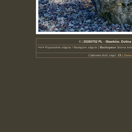
6 |
20260702 PL - Sławków. Dolina
<-/->
Poprzednie zdjęcie / Następne zdjęcie |
Backspace
Strona ind
Całkowita ilość zdjęć:
23
|
Dari