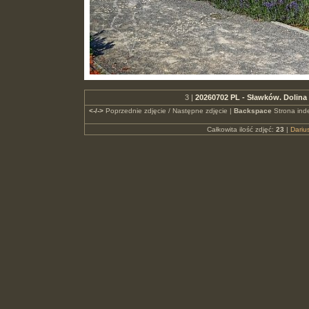
3 |
20260702 PL - Sławków. Dolina
<-/->
Poprzednie zdjęcie / Następne zdjęcie |
Backspace
Strona ind
Całkowita ilość zdjęć:
23
|
Dari