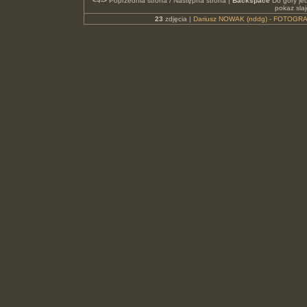
<-/->
Poprzednia strona / Następna strona |
Backspace
Do góry je
pokaz sla
23
zdjęcia |
Dariusz NOWAK (nddg) - FOTOGRA