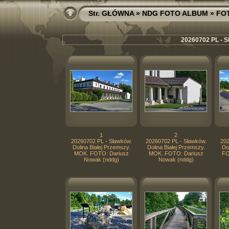
Str. GŁÓWNA
»
NDG FOTO ALBUM
»
FO
20260702 PL - S
1
2
20260702 PL - Sławków.
20260702 PL - Sławków.
202
Dolina Białej Przemszy.
Dolina Białej Przemszy.
Do
MOK. FOTO: Dariusz
MOK. FOTO: Dariusz
FO
Nowak (nddg)
Nowak (nddg)